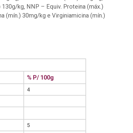
 130g/kg, NNP – Equiv. Proteina (máx.)
a (mín.) 30mg/kg e Virginiamicina (mín.)
% P/ 100g
4
5