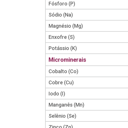
Fósforo (P)
Sódio (Na)
Magnésio (Mg)
Enxofre (S)
Potássio (K)
Microminerais
Cobalto (Co)
Cobre (Cu)
Iodo (I)
Manganês (Mn)
Selênio (Se)
Zinco (Zn)