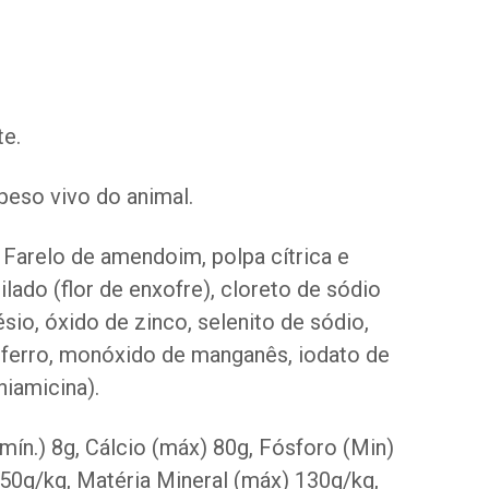
te.
peso vivo do animal.
 Farelo de amendoim, polpa cítrica e
ilado (flor de enxofre), cloreto de sódio
sio, óxido de zinco, selenito de sódio,
de ferro, monóxido de manganês, iodato de
niamicina).
(mín.) 8g, Cálcio (máx) 80g, Fósforo (Min)
50g/kg, Matéria Mineral (máx) 130g/kg,